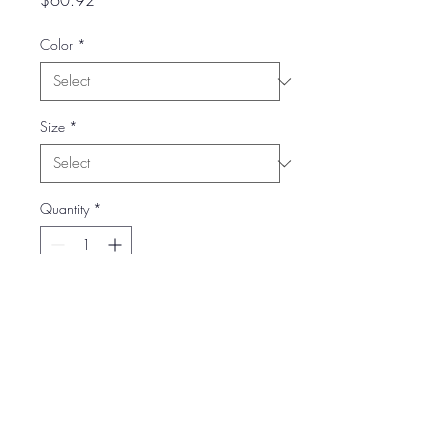
$60.92
Color
*
Size
*
Quantity
*
Add to Cart
Insignia al frente y corazón caliente.
Zapote, Costa Rica