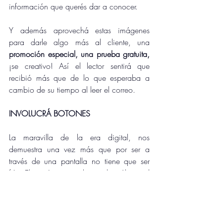
información que querés dar a conocer. 
Y además aprovechá estas imágenes 
para darle algo más al cliente, una 
promoción especial, una prueba gratuita,
¡se creativo! Así el lector sentirá que 
recibió más que de lo que esperaba a 
cambio de su tiempo al leer el correo. 
INVOLUCRÁ BOTONES
La maravilla de la era digital, nos 
demuestra una vez más que por ser a 
través de una pantalla no tiene que ser 
fría. El interés no puede quedar sólo en el 
correo, va más allá, en colocar un botón 
que dirija al cliente a una conversación, a 
resolver sus dudas, a comentar el mismo 
contenido, busquemos siempre 