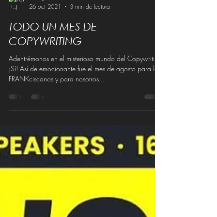
Trilce Jiron
26 oct 2021
3 min de lectura
TODO UN MES DE
COPYWRITING
Adentrémonos en el misterioso mundo del Copywriting.
¡Sí! Así de emocionante fue el mes de agosto para los
FRANKciscanos y para nosotros...