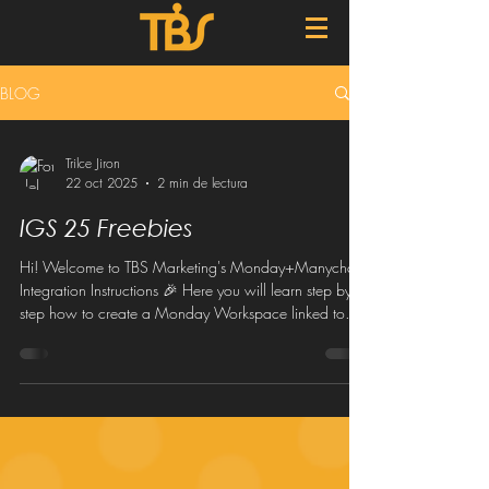
BLOG
Trilce Jiron
22 oct 2025
2 min de lectura
IGS 25 Freebies
Hi! Welcome to TBS Marketing's Monday+Manychat
Integration Instructions 🎉 Here you will learn step by
step how to create a Monday Workspace linked to
your incoming leads on Manychat, perfect for
companies that like to keep track of the super important
and amazingly vital bot to human handoff. With this
Workspace, you will be able to see which sales agent
is assigned to each user in real time, and keep track of
how many of those leads each agent is converting into
customers.