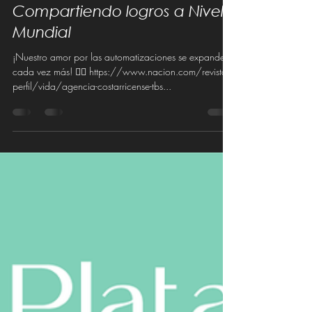
Paula Núñez Aguilar
12 jul 2021
1 min de lectura
Compartiendo logros a Nivel
Mundial
¡Nuestro amor por las automatizaciones se expande
cada vez más! 👉🏽 https://www.nacion.com/revista-
perfil/vida/agencia-costarricense-tbs...