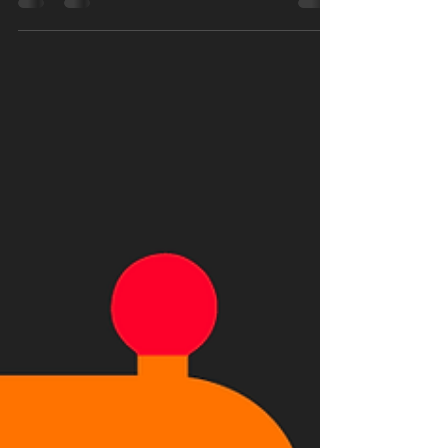
Paula Núñez Aguilar
30 jun 2021
2 min de lectura
¡Bendito Loom!
Y es que si aún no conocés esta maravilla de
herramienta, te lo juro que ¡te va a cambiar la vida! Si
ya estábamos buscando cómo agilizar...