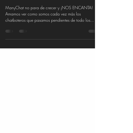
Paula Núñez Aguilar
30 jun 2021
2 min de lectura
COMUNIDAD DE
FRANKCISCANOS
ManyChat no para de crecer y ¡NOS ENCANTA!
Amamos ver como somos cada vez más los
chatboteros que pasamos pendientes de todo los...