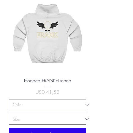
Hooded FRANKciscana
Precio
USD 41,52